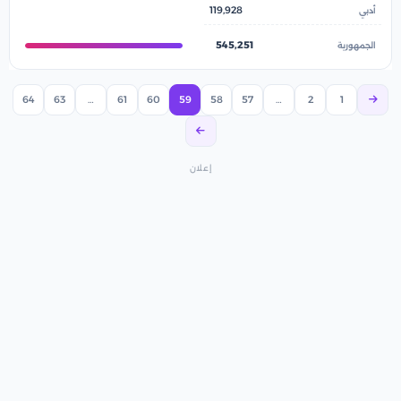
119,928
545,251
64
63
…
61
60
59
58
57
…
2
1
إعلان