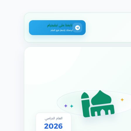
تابعنا على تيليجرام
ليصلك إشعار فور النشر
✦
✦
✦
العام الدراسي
2026